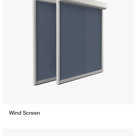
Stores
Tout
Wind Screen
Bras extensibles
Palillería
Veranda
Parasol
Bras extensibles Monoblock
Wind Screen
Coffre
Auvent à point droit à tension