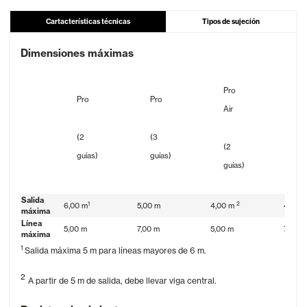
Cartacterísticas técnicas
Tipos de sujeción
Dimensiones máximas
Pro
Pr
Pro
Pro
Air
Air
(2
(3
(2
(3
guías)
guías)
guías)
gu
Salida
1
2
6,00 m
5,00 m
4,00 m
4,00 
máxima
Línea
5,00 m
7,00 m
5,00 m
7,00 m
máxima
1
Salida máxima 5 m para líneas mayores de 6 m.
2
A partir de 5 m de salida, debe llevar viga central.