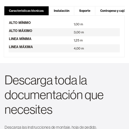
Características técnicas:
Instalación
Soporte
Contrapeso y cajón
ALTO MÍNIMO
1,00 m
ALTO MÁXIMO
3,00 m
LINEA MÍNIMA
1,25 m
LINEA MÁXIMA
4,00 m
Descarga toda la
documentación que
necesites
Descarga las instrucciones de montaje, hoja de pedido.