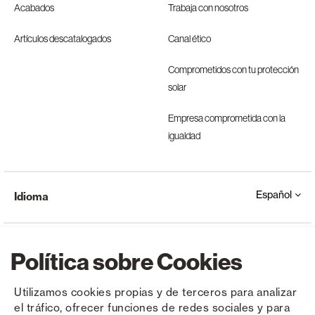
Acabados
Trabaja con nosotros
Artículos descatalogados
Canal ético
Comprometidos con tu protección
solar
Empresa comprometida con la
igualdad
Español
Idioma
Política sobre Cookies
Utilizamos cookies propias y de terceros para analizar
el tráfico, ofrecer funciones de redes sociales y para
Copyright © Saxun 2023 - 2026
Política de privacidad
Aviso legal
Cookies