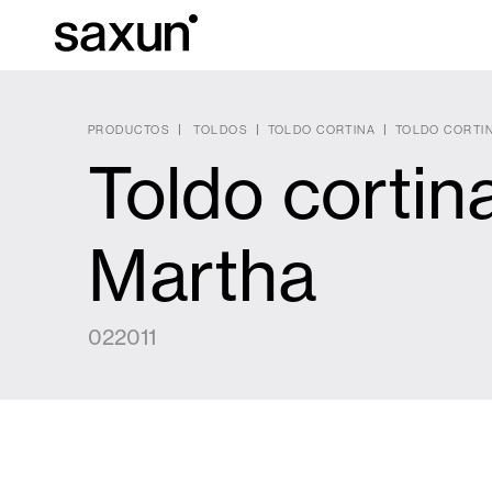
PRODUCTOS
TOLDOS
TOLDO CORTINA
TOLDO CORTI
Toldo cortin
Descargas
Información Téc
Sobre Nosotros
Martha
Pérgolas
Persianas enrollables y cajones
022011
Hoteles, restaurantes y cafeterías