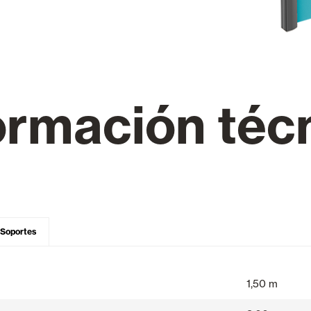
Toldos
 Cortinas exteriores
ormación téc
Motores, automatismos y S
araje y comerciales
VER TODOS LOS PRODUCTOS
Soportes
1,50 m