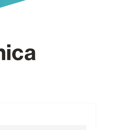
Puertas Automáticas de Cristal
nica
mart Home
Revestimientos de techo y pared