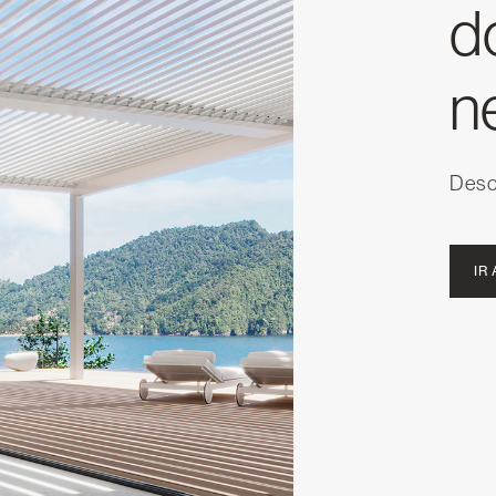
d
n
Desca
IR