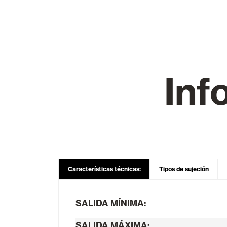
Cortinas de Cristal
Alicantinas y
Inf
Mosquiteras
Puertas de g
Características técnicas:
Tipos de sujeción
SALIDA MÍNIMA:
SALIDA MÁXIMA: