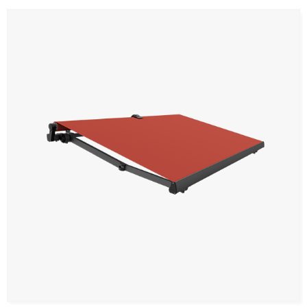
Toldos
Todos
Wind Screen
Toldo brazos extensibles
Toldo palillería
Toldo veranda
Parasol
Toldo brazos extensibles Monoblock
Toldo cofre
Toldo punto recto tensión