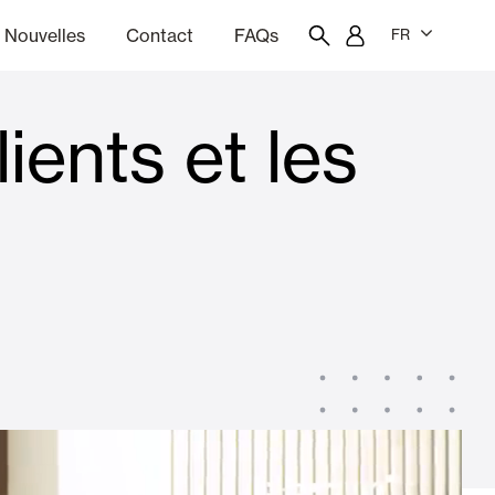
Nouvelles
Contact
FAQs
FR
ients et les
ion
giciel de devis
Portail des employés
Showroom
rises Soleil
Rideaux et stores
Logements