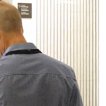
Portes Automatiques
atisation
Panneaux muraux et plafonds