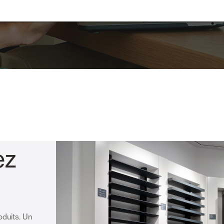
ez
oduits. Un