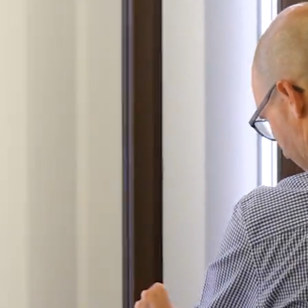
Stores
et Rideaux PVC
Maison intelligente et autom
lables
VOIR TOUS LES PRODUITS