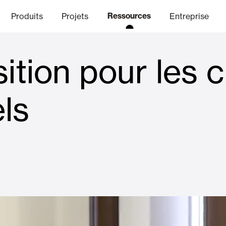
Produits
Projets
Ressources
Entreprise
ition pour les cl
anal Éthique
nique
Finitions
Communicat
Lo
ls
Volets Battants Pliables et B
Bureaux