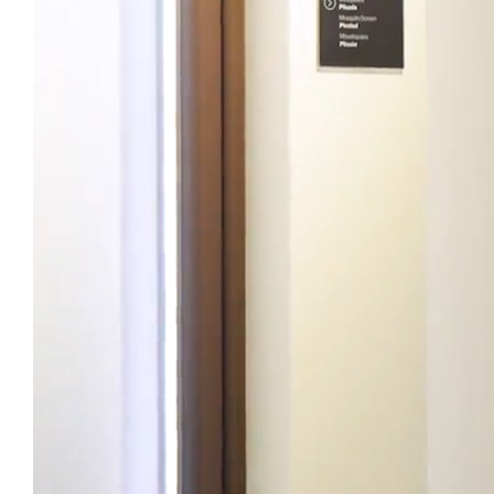
Rideaux de Verre
Alicantines 
Moustiquaires
Portes Enrou