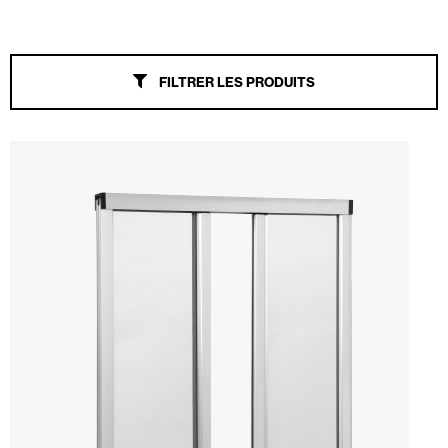
Stores
FILTRER LES PRODUITS
Portes Automatiques
Moustiquaires
Tout
Coupe-vent
Glisser
Enroulable
Fixe
Plissé