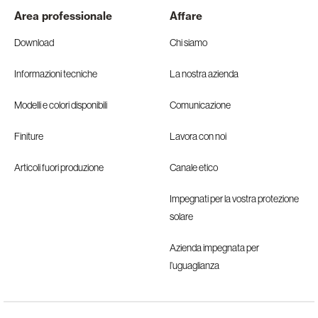
Area professionale
Affare
Download
Chi siamo
Informazioni tecniche
La nostra azienda
Modelli e colori disponibili
Comunicazione
Finiture
Lavora con noi
Articoli fuori produzione
Canale etico
Impegnati per la vostra protezione
solare
Azienda impegnata per
l’uguaglianza