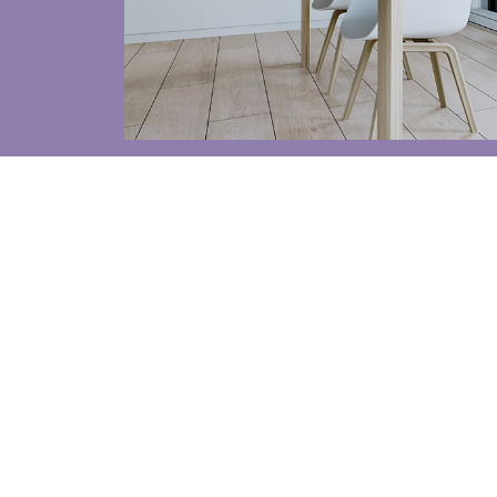
Toldos
 Cortinas exteriores
Smart Home e automatismo
ortas Comerciais
VER TODOS OS PRODUTOS