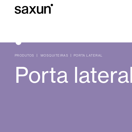
Baixar
Informação téc
Sobre nós
PRODUTOS
MOSQUITEIRAS
PORTA LATERAL
Porta latera
Pérgulas
Persianas Enroláveis e Caixas
Hotéis, restaurantes e cafés