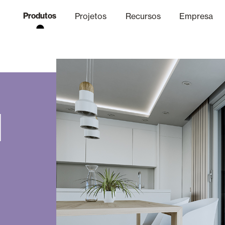
Produtos
Projetos
Recursos
Empresa
Canal Ético
nica
Acabamentos
Comunicaç
O
l
Lâminas Quebra-Sol e Maior
Escritórios