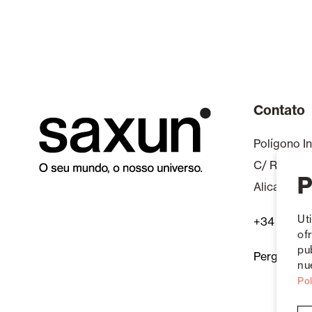
Contato
Polígono In
C/ Roma 4
P
Alicante, 
Ut
+34 965 4
of
pu
Perguntas 
nue
Pol