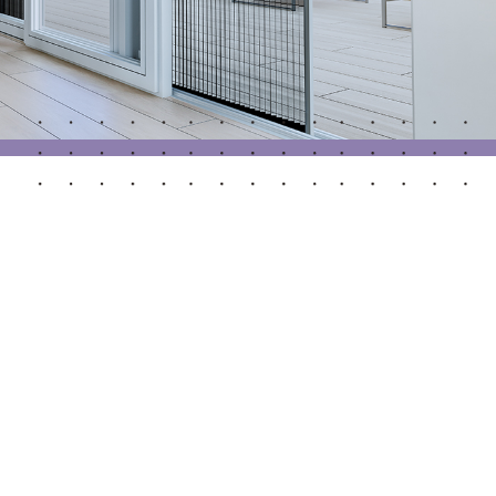
Portas Automáticas
s
Revestimentos teto e parede