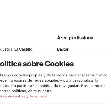
Área profissional
dustrial El Castillo
Baixar
 - 03630 Sax
Informação técnica
olítica sobre Cookies
España
Modelos e cores disponívei
ilizamos cookies propias y de terceros para analizar el tráfico
74 050
|
965 474 205
recer funciones de redes sociales y para personalizar la
Acabamentos
blicidad a partir de tus hábitos de navegación. Para conocer
frequentes
stras políticas, visite nuestra
y
ítica de cookies
Aviso legal
Artigos fora de linha