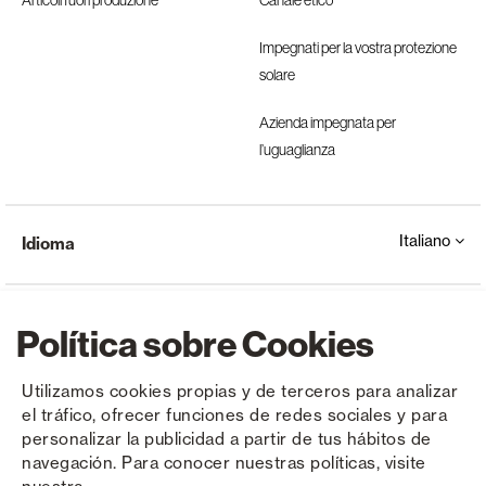
Articoli fuori produzione
Canale etico
Impegnati per la vostra protezione
solare
Azienda impegnata per
l’uguaglianza
Italiano
Idioma
Política sobre Cookies
Utilizamos cookies propias y de terceros para analizar
el tráfico, ofrecer funciones de redes sociales y para
Copyright © Saxun 2023 - 2026
politica sulla riservatezza
Avviso legale
Cookies
personalizar la publicidad a partir de tus hábitos de
navegación. Para conocer nuestras políticas, visite