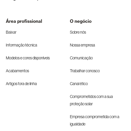
Área profissional
O negócio
Baixar
Sobre nós
Informação técnica
Nossa empresa
Modelos e cores disponíveis
Comunicação
Acabamentos
Trabalhar conosco
Artigos fora de linha
Canal ético
Comprometidos com a sua
proteção solar
Empresa comprometida com a
igualdade