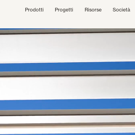
Prodotti
Progetti
Risorse
Società
anale Etico
niche
Finiture
Comunicazi
limatiche
Frangisole e Persiane Maior
Uffici