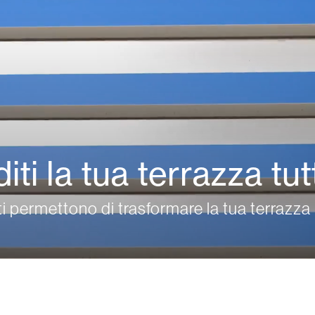
Tende Esterne
 Tende a Stringhe
ti la tua terrazza tut
Smart Home e automatismi
e e Serrande Avvolgibili
i permettono di trasformare la tua terrazza
VEDI TUTTI I PRODOTTI