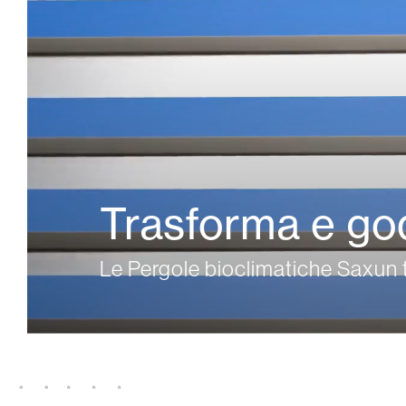
Vetrate
Alicantinas e
Trasforma e godi
Zanzariere
Portoni Garag
Le Pergole bioclimatiche Saxun t