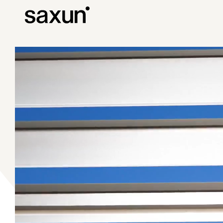
C
Download
Informazioni tec
Chi siamo
Pergole Bioc
Cassonetti e Tapparelle Avvolgibili
Alberghi, ristoranti e caffè