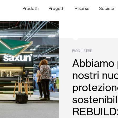
Prodotti
Progetti
Risorse
Società
anale Etico
niche
Finiture
Comunicazi
BLOG
|
FIERE
Abbiamo 
limatiche
Frangisole e Persiane Maior
nostri nuo
protezion
Uffici
sostenibil
REBUILD