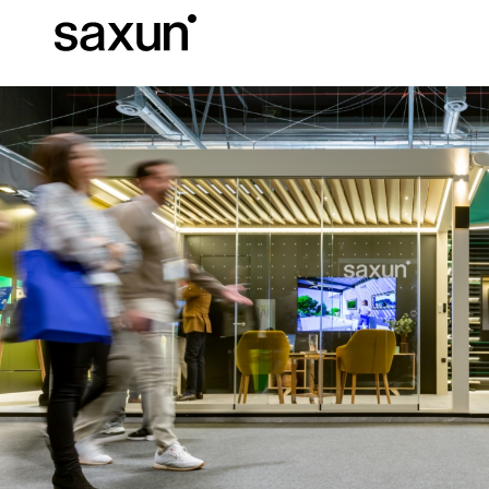
C
Download
Informazioni tec
Chi siamo
Pergole Bioc
Cassonetti e Tapparelle Avvolgibili
Alberghi, ristoranti e caffè