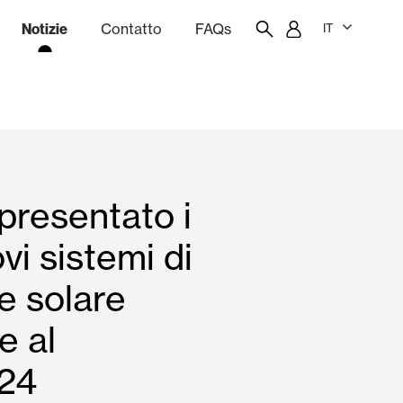
Notizie
Contatto
FAQs
IT
one
Budgeting
Portale dei dipendenti
Showroom
presentato i
chine
Tende interne
vi sistemi di
e solare
Famiglie
e al
24