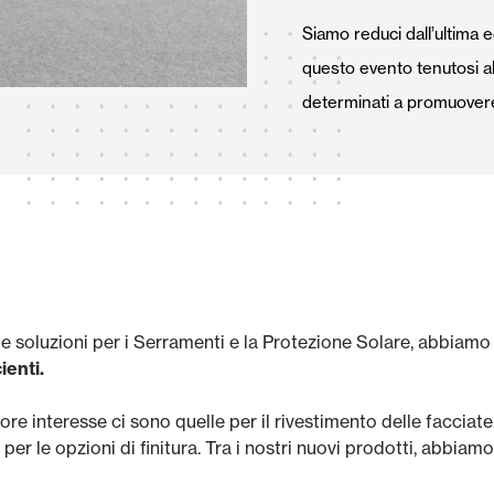
Tende Esterne
 Tende a Stringhe
Siamo reduci dall’ultima 
questo evento tenutosi a
determinati a promuovere s
Smart Home e automatismi
e e Serrande Avvolgibili
i e soluzioni per i Serramenti e la Protezione Solare, abbiam
VEDI TUTTI I PRODOTTI
ienti.
e interesse ci sono quelle per il rivestimento delle facciate,
 per le opzioni di finitura. Tra i nostri nuovi prodotti, abbiam