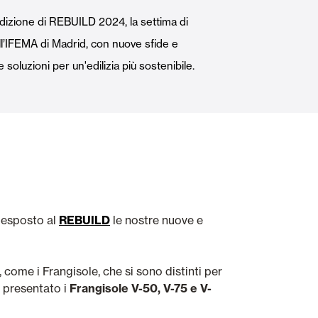
Porte Automatiche
edizione di REBUILD 2024, la settima di
ll’IFEMA di Madrid, con nuove sfide e
oluzioni per un'edilizia più sostenibile.
Controsoffitti e rivestimenti di pareti
o esposto al
REBUILD
le nostre nuove e
 come i Frangisole, che si sono distinti per
o presentato i
Frangisole V-50, V-75 e V-