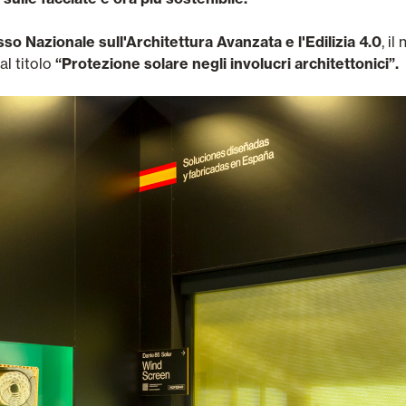
o Nazionale sull'Architettura Avanzata e l'Edilizia 4.0
, i
al titolo
“Protezione solare negli involucri architettonici”.