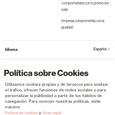
Comprometidos con tu protección
solar
Empresa comprometida con la
igualdad
Español
Idioma
Política sobre Cookies
Utilizamos cookies propias y de terceros para analizar
el tráfico, ofrecer funciones de redes sociales y para
Copyright © Saxun 2023 - 2026
Política de privacidad
Aviso legal
Cookies
personalizar la publicidad a partir de tus hábitos de
navegación. Para conocer nuestras políticas, visite
nuestra
y
Política de cookies
Aviso legal