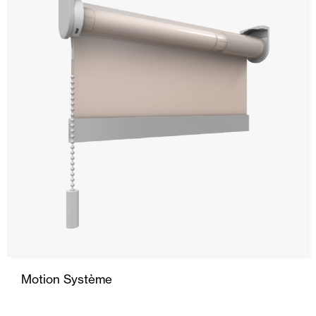
Stores
Portes Automatiques
Moustiquaires
Portes Enroulables
Maison intelligente et automatisation
Tout
Automatismes
Motion Système