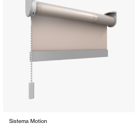
Toldos
Puertas Automáticas de Cristal
Mosquiteras
Puertas de garaje y comerciales
Motores, automatismos y Smart Home
Todos
Automatismos
Sistema Motion