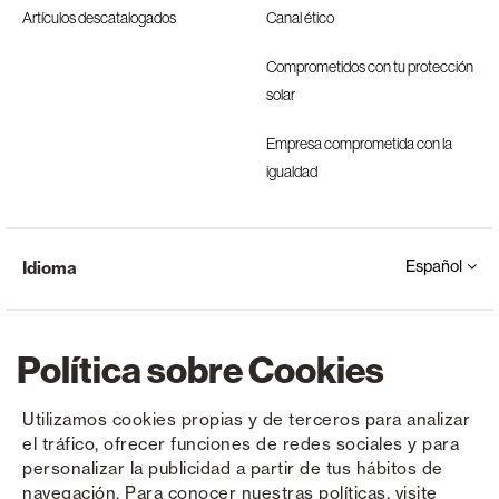
Artículos descatalogados
Canal ético
Comprometidos con tu protección
solar
Empresa comprometida con la
igualdad
Español
Idioma
Política sobre Cookies
Utilizamos cookies propias y de terceros para analizar
el tráfico, ofrecer funciones de redes sociales y para
Copyright © Saxun 2023 - 2026
Política de privacidad
Aviso legal
Cookies
personalizar la publicidad a partir de tus hábitos de
navegación. Para conocer nuestras políticas, visite