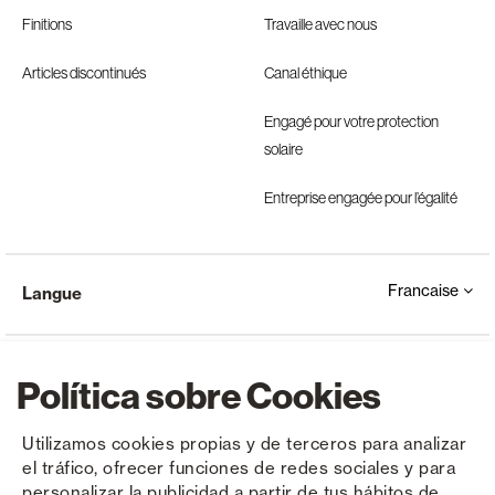
Finitions
Travaille avec nous
Articles discontinués
Canal éthique
Engagé pour votre protection
solaire
Entreprise engagée pour l’égalité
Francaise
Langue
Política sobre Cookies
Utilizamos cookies propias y de terceros para analizar
el tráfico, ofrecer funciones de redes sociales y para
Copyright © Saxun 2023 - 2026
Politique de confidentialité
Avis juridique
Cookies
personalizar la publicidad a partir de tus hábitos de