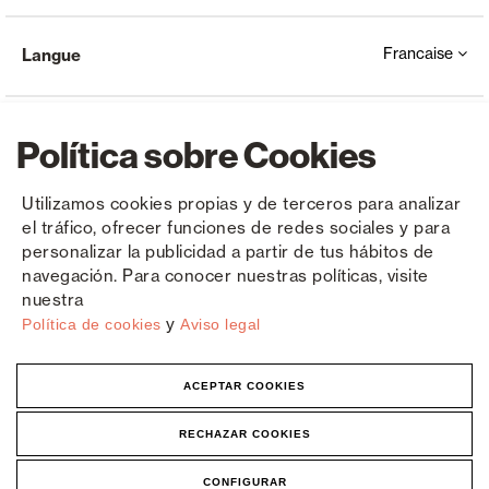
Francaise
Langue
Política sobre Cookies
Utilizamos cookies propias y de terceros para analizar
el tráfico, ofrecer funciones de redes sociales y para
Copyright © Saxun 2023 - 2026
Politique de confidentialité
Avis juridique
Cookies
personalizar la publicidad a partir de tus hábitos de
navegación. Para conocer nuestras políticas, visite
nuestra
y
Política de cookies
Aviso legal
ACEPTAR COOKIES
RECHAZAR COOKIES
CONFIGURAR