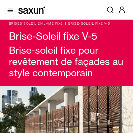
PRODUITS
VOLETS BATTANTS PLIABLES ET BRISES SOLEIL
BRISES SOLEIL EN LAME FIXE
BRISE-SOLEIL FIXE V-5
Brise-Soleil fixe V-5
Brise-soleil fixe pour
revêtement de façades au
style contemporain