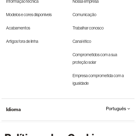
Informação técnica
Nossa empresa
Modelos e cores disponíveis
Comunicação
Acabamentos
Trabalhar conosco
Artigos fora de linha
Canal ético
Comprometidos com a sua
proteção solar
Empresa comprometida com a
igualdade
Português
Idioma