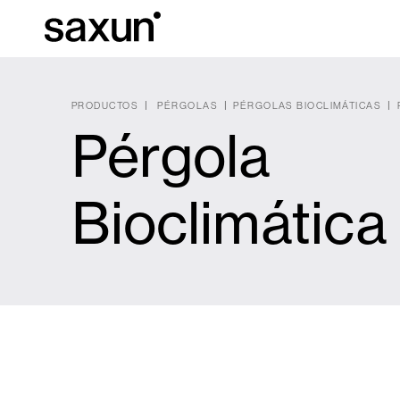
PRODUCTOS
PÉRGOLAS
PÉRGOLAS BIOCLIMÁTICAS
Pérgola
Descargas
Información Téc
Sobre Nosotros
Bioclimática
Pérgolas
Persianas enrollables y cajones
Hoteles, restaurantes y cafeterías