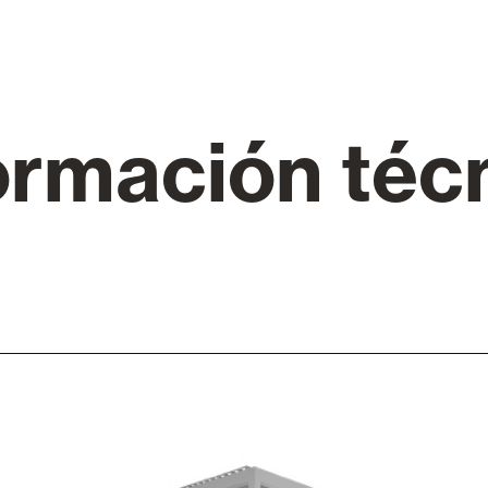
Toldos
 Cortinas exteriores
ormación téc
Motores, automatismos y S
araje y comerciales
VER TODOS LOS PRODUCTOS