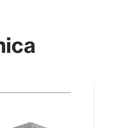
Puertas Automáticas de Cristal
nica
mart Home
Revestimientos de techo y pared