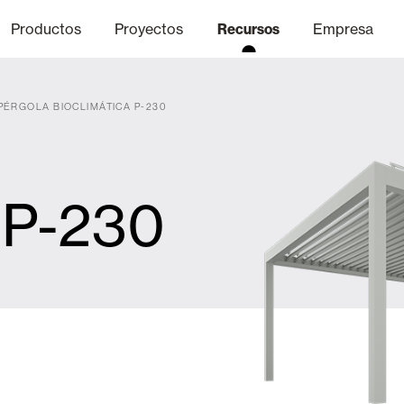
Productos
Proyectos
Recursos
Empresa
PÉRGOLA BIOCLIMÁTICA P-230
Canal Ético
nica
Acabados
Comunicaci
P
 P-230
Celosias y Mallorquinas
Oficinas