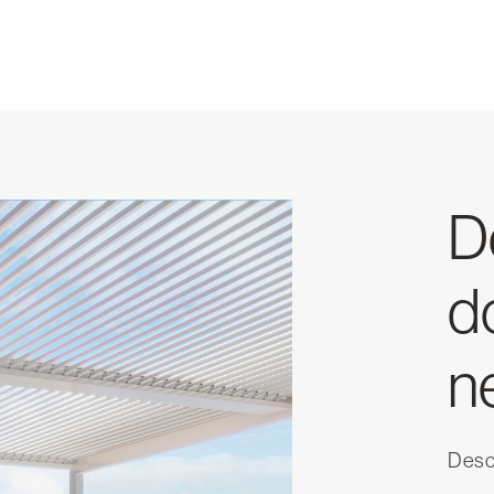
D
d
n
Desca