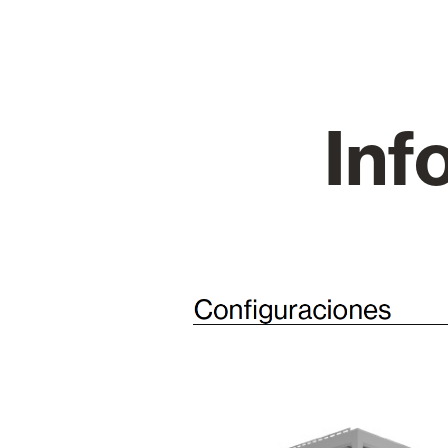
Cortinas de Cristal
Alicantinas y
Inf
Mosquiteras
Puertas de g