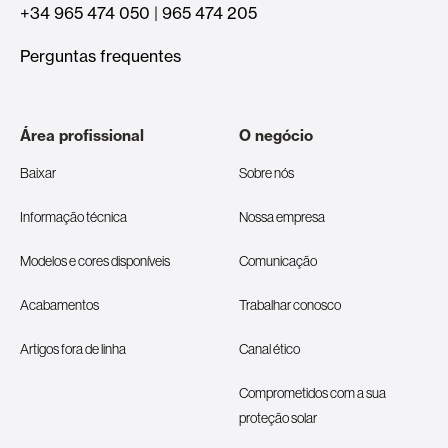
+34 965 474 050
|
965 474 205
Perguntas frequentes
Área profissional
O negócio
Baixar
Sobre nós
Informação técnica
Nossa empresa
Modelos e cores disponíveis
Comunicação
Acabamentos
Trabalhar conosco
Artigos fora de linha
Canal ético
Comprometidos com a sua
proteção solar