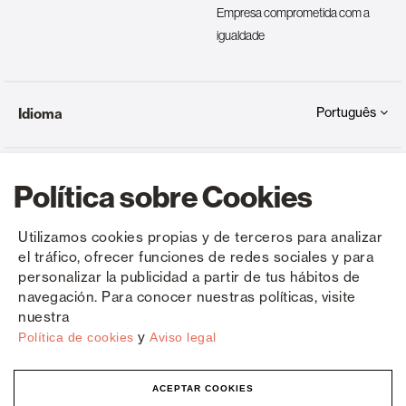
Empresa comprometida com a
igualdade
Português
Idioma
Política sobre Cookies
Utilizamos cookies propias y de terceros para analizar
el tráfico, ofrecer funciones de redes sociales y para
Copyright © Saxun 2023 - 2026
Política de privacidade
Aviso Legal
Cookies
personalizar la publicidad a partir de tus hábitos de
navegación. Para conocer nuestras políticas, visite
nuestra
y
Política de cookies
Aviso legal
ACEPTAR COOKIES