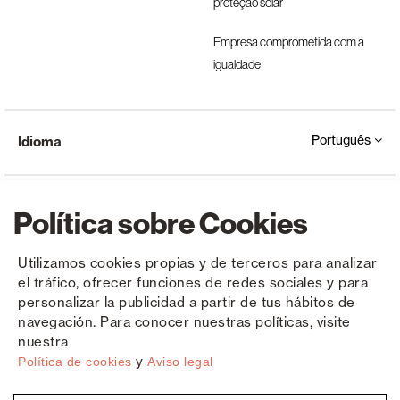
proteção solar
Empresa comprometida com a
igualdade
Português
Idioma
Política sobre Cookies
Utilizamos cookies propias y de terceros para analizar
el tráfico, ofrecer funciones de redes sociales y para
Copyright © Saxun 2023 - 2026
Política de privacidade
Aviso Legal
Cookies
personalizar la publicidad a partir de tus hábitos de
navegación. Para conocer nuestras políticas, visite
nuestra
y
Política de cookies
Aviso legal