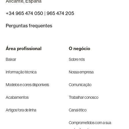
Alicante, España
+34 965 474 050
|
965 474 205
Perguntas frequentes
Área profissional
O negócio
Baixar
Sobre nós
Informação técnica
Nossa empresa
Modelos e cores disponíveis
Comunicação
Acabamentos
Trabalhar conosco
Artigos fora de linha
Canal ético
Comprometidos com a sua