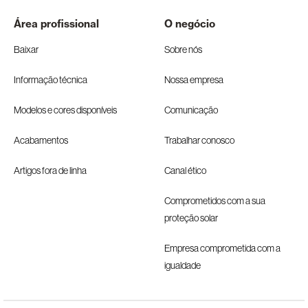
Área profissional
O negócio
Baixar
Sobre nós
Informação técnica
Nossa empresa
Modelos e cores disponíveis
Comunicação
Acabamentos
Trabalhar conosco
Artigos fora de linha
Canal ético
Comprometidos com a sua
proteção solar
Empresa comprometida com a
igualdade