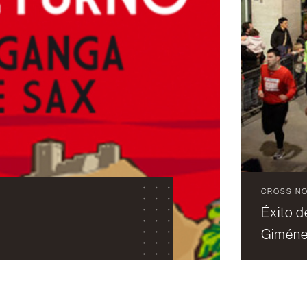
CROSS N
Éxito d
Giméne