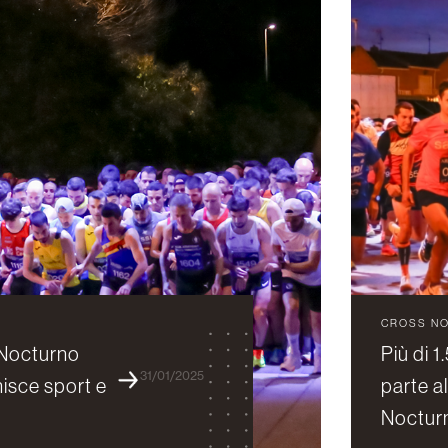
CROSS N
 Nocturno
Più di 
31/01/2025
isce sport e
parte al
Nocturn