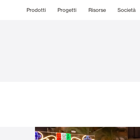
Prodotti
Progetti
Risorse
Società
anale Etico
niche
Finiture
Comunicazi
limatiche
Frangisole e Persiane Maior
Uffici