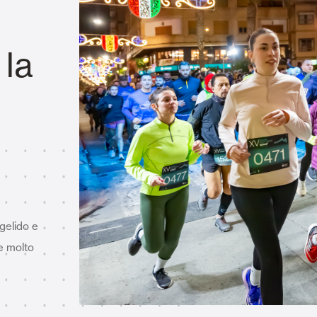
Tende Esterne
 Tende a Stringhe
 la
Smart Home e automatismi
e e Serrande Avvolgibili
 gelido e
VEDI TUTTI I PRODOTTI
e molto