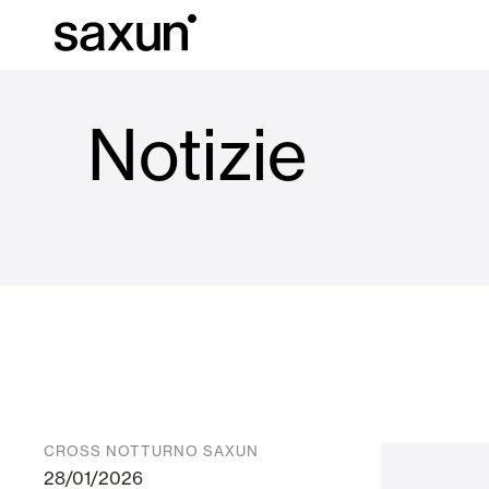
Notizie
C
Download
Informazioni tec
Chi siamo
Pergole Bioc
Cassonetti e Tapparelle Avvolgibili
Alberghi, ristoranti e caffè
CROSS NOTTURNO SAXUN
28/01/2026