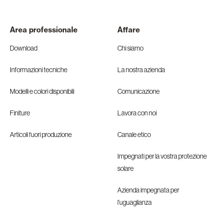
Area professionale
Affare
Download
Chi siamo
Informazioni tecniche
La nostra azienda
Modelli e colori disponibili
Comunicazione
Finiture
Lavora con noi
Articoli fuori produzione
Canale etico
Impegnati per la vostra protezione
solare
Azienda impegnata per
l’uguaglianza