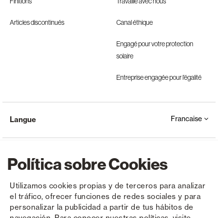
Finitions
Travaille avec nous
Articles discontinués
Canal éthique
Engagé pour votre protection
solaire
Entreprise engagée pour l’égalité
Francaise
Langue
Política sobre Cookies
Utilizamos cookies propias y de terceros para analizar
el tráfico, ofrecer funciones de redes sociales y para
Copyright © Saxun 2023 - 2026
Politique de confidentialité
Avis juridique
Cookies
personalizar la publicidad a partir de tus hábitos de
navegación. Para conocer nuestras políticas, visite