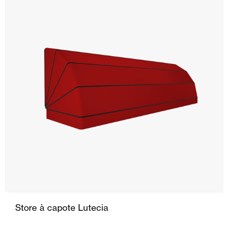
SRS
Store Stor
Rideau
Descente
Capote
Portes Automatiques
Moustiquaires
Portes Enroulables
Store à capote Lutecia
Maison intelligente et automatisation