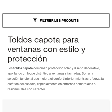
Stores
FILTRER LES PRODUITS
Tout
Wind Screen
Toldos capota para
Bras extensibles
ventanas con estilo y
Palillería
protección
Veranda
Los
toldos capota
combinan protección solar y diseño decorativo,
aportando un toque distintivo a ventanas y fachadas. Son una
Parasol
solución funcional que mejora el confort interior mientras refuerza la
estética del espacio, especialmente en entornos comerciales o
Bras extensibles Monoblock
residenciales con carácter.
Coffre
Auvent à point droit à tension