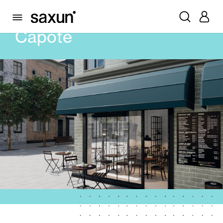
PRODUITS
STORES
CAPOTE
Capote
Volets Roulants et Caissons
Pergolas
Volets Battants Pliables et Brises Soleil
Rideaux et stores
Rideaux de Verre
Alicantines et Rideaux PVC