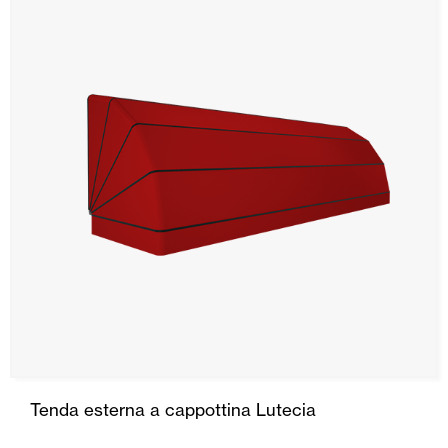
A cavo
A caduta Stor
Cortina Paravento
A rullo esterna
A cappottina
Porte Automatiche
Zanzariere
Portoni Garage e Serrande Avvolgibili
Tenda esterna a cappottina Lutecia
Smart Home e automatismi