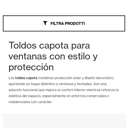
Tende Esterne
FILTRA PRODOTTI
Tutti
Wind Screen
Toldos capota para
Bracci estensibili
ventanas con estilo y
Gazebo
protección
Veranda
Los
toldos capota
combinan protección solar y diseño decorativo,
aportando un toque distintivo a ventanas y fachadas. Son una
Ombrellone
solución funcional que mejora el confort interior mientras refuerza la
estética del espacio, especialmente en entornos comerciales o
Bracci estensibili Monoblocco
residenciales con carácter.
Cassonata
A caduta a braccio fisso