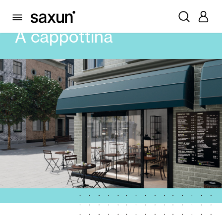
PRODOTTI
TENDE ESTERNE
A CAPPOTTINA
A cappottina
Cassonetti e Tapparelle Avvolgibili
Pergole Bioclimatiche
Frangisole e Persiane Maiorchine
Tende interne
Vetrate
Alicantinas e Tende a Stringhe