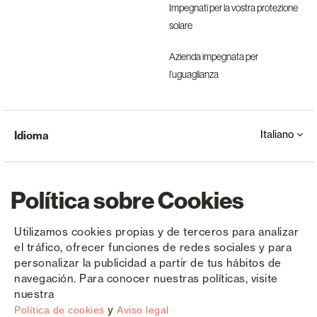
Impegnati per la vostra protezione
solare
Azienda impegnata per
l’uguaglianza
Italiano
Idioma
Política sobre Cookies
Utilizamos cookies propias y de terceros para analizar
el tráfico, ofrecer funciones de redes sociales y para
Copyright © Saxun 2023 - 2026
politica sulla riservatezza
Avviso legale
Cookies
personalizar la publicidad a partir de tus hábitos de
navegación. Para conocer nuestras políticas, visite
nuestra
y
Política de cookies
Aviso legal