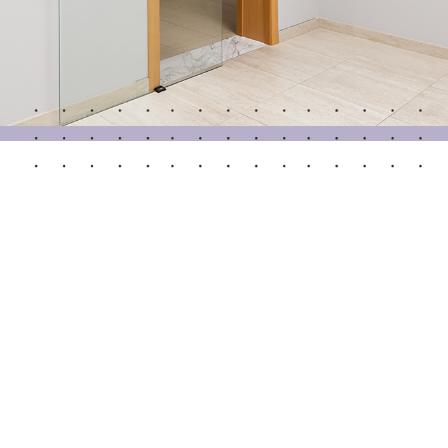
Portes Automatiques
atisation
Panneaux muraux et plafonds