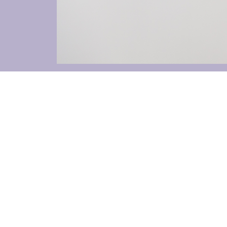
Stores
et Rideaux PVC
Maison intelligente et autom
lables
VOIR TOUS LES PRODUITS