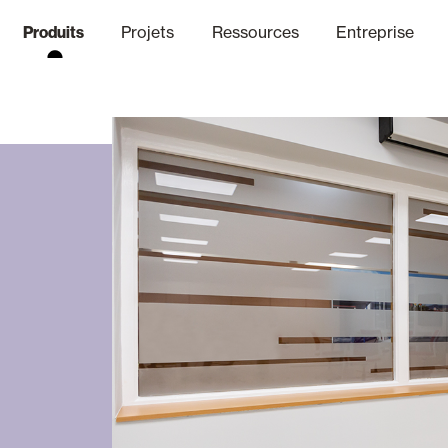
Produits
Projets
Ressources
Entreprise
anal Éthique
nique
Finitions
Communicat
Lo
Volets Battants Pliables et B
Bureaux