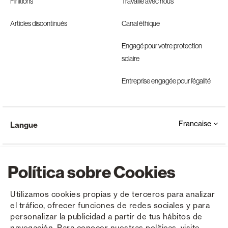
Finitions
Travaille avec nous
Articles discontinués
Canal éthique
Engagé pour votre protection
solaire
Entreprise engagée pour l’égalité
Francaise
Langue
Política sobre Cookies
Utilizamos cookies propias y de terceros para analizar
el tráfico, ofrecer funciones de redes sociales y para
Copyright © Saxun 2023 - 2026
Politique de confidentialité
Avis juridique
Cookies
personalizar la publicidad a partir de tus hábitos de
navegación. Para conocer nuestras políticas, visite