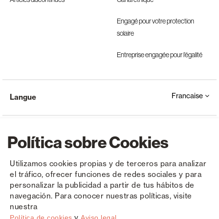
Engagé pour votre protection
solaire
Entreprise engagée pour l’égalité
Francaise
Langue
Política sobre Cookies
Utilizamos cookies propias y de terceros para analizar
el tráfico, ofrecer funciones de redes sociales y para
Copyright © Saxun 2023 - 2026
Politique de confidentialité
Avis juridique
Cookies
personalizar la publicidad a partir de tus hábitos de
navegación. Para conocer nuestras políticas, visite
nuestra
y
Política de cookies
Aviso legal