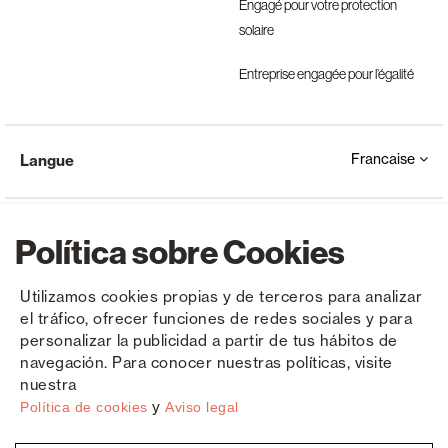
Engagé pour votre protection
solaire
Entreprise engagée pour l’égalité
Francaise
Langue
Política sobre Cookies
Utilizamos cookies propias y de terceros para analizar
el tráfico, ofrecer funciones de redes sociales y para
Copyright © Saxun 2023 - 2026
Politique de confidentialité
Avis juridique
Cookies
personalizar la publicidad a partir de tus hábitos de
navegación. Para conocer nuestras políticas, visite
nuestra
y
Política de cookies
Aviso legal