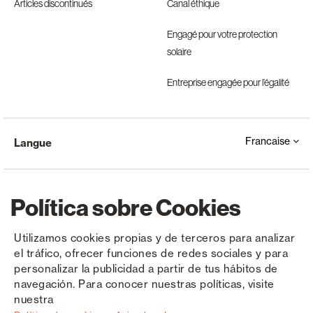
Articles discontinués
Canal éthique
Engagé pour votre protection
solaire
Entreprise engagée pour l’égalité
Francaise
Langue
Política sobre Cookies
Utilizamos cookies propias y de terceros para analizar
el tráfico, ofrecer funciones de redes sociales y para
Copyright © Saxun 2023 - 2026
Politique de confidentialité
Avis juridique
Cookies
personalizar la publicidad a partir de tus hábitos de
navegación. Para conocer nuestras políticas, visite
nuestra