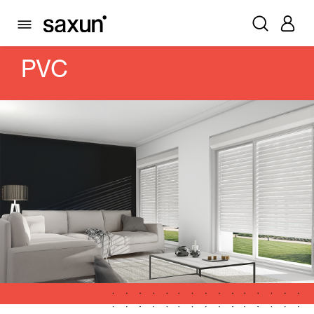
PRODUITS
VOLETS ROULANTS ET CAISSONS
LAMES
PVC
PVC
Volets Roulants et Caissons
Pergolas
Volets Battants Pliables et Brises Soleil
Rideaux et stores
Rideaux de Verre
Alicantines et Rideaux PVC