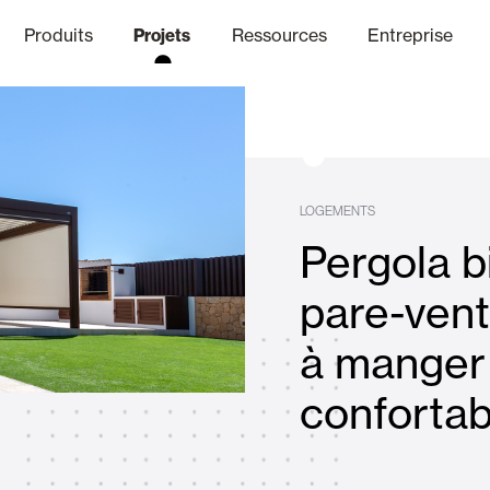
Produits
Projets
Ressources
Entreprise
anal Éthique
nique
Finitions
Communicat
Lo
LOGEMENTS
Pergola b
Volets Battants Pliables et B
pare-vent
à manger 
Bureaux
confortab