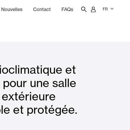
Nouvelles
Contact
FAQs
FR
ion
giciel de devis
Portail des employés
Showroom
ioclimatique et
rises Soleil
Rideaux et stores
 pour une salle
extérieure
Logements
le et protégée.