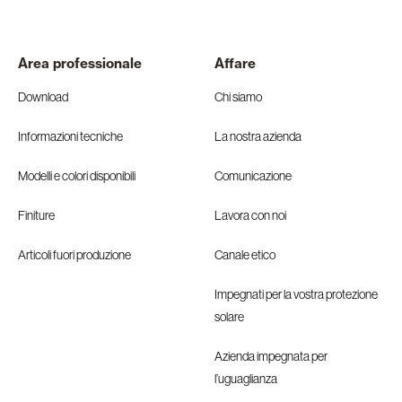
Area professionale
Affare
Download
Chi siamo
Informazioni tecniche
La nostra azienda
Modelli e colori disponibili
Comunicazione
Finiture
Lavora con noi
Articoli fuori produzione
Canale etico
Impegnati per la vostra protezione
solare
Azienda impegnata per
l’uguaglianza