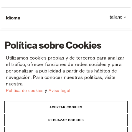
Italiano
Idioma
Política sobre Cookies
Utilizamos cookies propias y de terceros para analizar
el tráfico, ofrecer funciones de redes sociales y para
Copyright © Saxun 2023 - 2026
politica sulla riservatezza
Avviso legale
Cookies
personalizar la publicidad a partir de tus hábitos de
navegación. Para conocer nuestras políticas, visite
nuestra
y
Política de cookies
Aviso legal
ACEPTAR COOKIES
RECHAZAR COOKIES