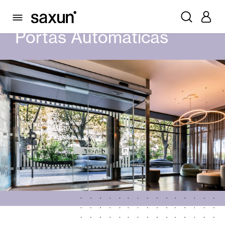
PRODUTOS
PORTAS AUTOMÁTICAS
Portas Automáticas
Persianas Enroláveis e Caixas
Pérgulas
Lâminas Quebra-Sol e Maiorquinas
Cortina e persianas
Cortinas de Vidro
Alicantinas e Cortinas exteriores