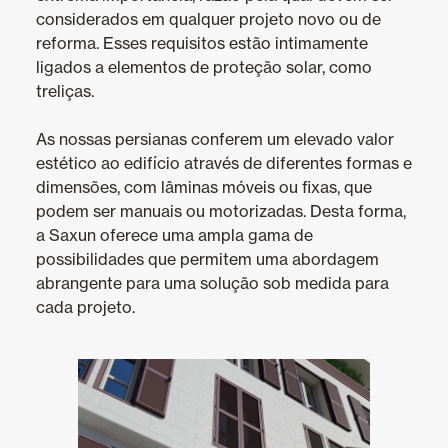
considerados em qualquer projeto novo ou de
Mosquiteiras
reforma. Esses requisitos estão intimamente
ligados a elementos de proteção solar, como
Garagem e Portas Comerciais
treliças.
As nossas persianas conferem um elevado valor
Smart Home e automatismos
estético ao edifício através de diferentes formas e
dimensões, com lâminas móveis ou fixas, que
Revestimentos teto e parede
podem ser manuais ou motorizadas. Desta forma,
a Saxun oferece uma ampla gama de
possibilidades que permitem uma abordagem
abrangente para uma solução sob medida para
cada projeto.