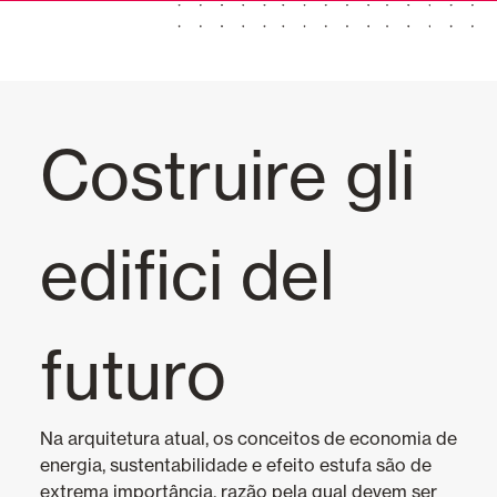
Maiorquina dobrando
Maiorquina corrediça
Maiorquina dobráveis
Costruire gli
Cortina e persianas
edifici del
Cortinas de Vidro
Alicantinas e Cortinas exteriores
futuro
Toldos
Na arquitetura atual, os conceitos de economia de
Portas Automáticas
energia, sustentabilidade e efeito estufa são de
extrema importância, razão pela qual devem ser