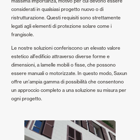
massima importanza, motivo per cui devono essere
Zanzariere
considerati in qualsiasi progetto nuovo o di
ristrutturazione. Questi requisiti sono strettamente
legati agli elementi di protezione solare come i
Portoni Garage e Serrande Avvolgibili
frangisole.
Smart Home e automatismi
Le nostre soluzioni conferiscono un elevato valore
estetico all'edificio attraverso diverse forme e
Controsoffitti e rivestimenti di pareti
dimensioni, a lamelle mobili o fisse, che possono
essere manuali o motorizzate. In questo modo, Saxun
offre un'ampia gamma di possibilità che consentono
un approccio completo a una soluzione su misura per
ogni progetto.