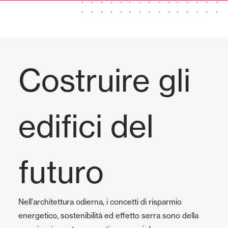
Persiane Mallorquina pieghevole
Persiane Maiorchine scorrevoli
Persiana Maiorchina pieghevole
Costruire gli
Tende interne
edifici del
Vetrate
Alicantinas e Tende a Stringhe
futuro
Tende Esterne
Nell'architettura odierna, i concetti di risparmio
Porte Automatiche
energetico, sostenibilità ed effetto serra sono della