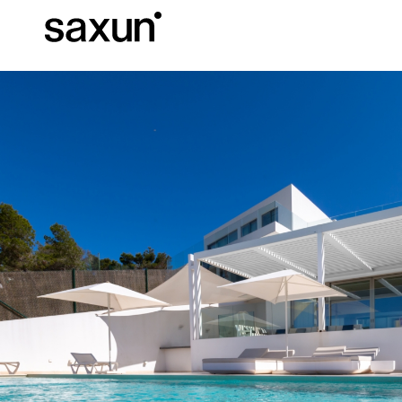
Baixar
Informação téc
Sobre nós
Pérgulas
Persianas Enroláveis e Caixas
Hotéis, restaurantes e cafés