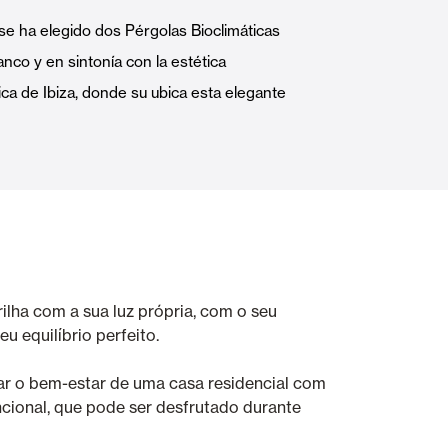
Portas Automáticas
se ha elegido dos Pérgolas Bioclimáticas
anco y en sintonía con la estética
ica de Ibiza, donde su ubica esta elegante
s
Revestimentos teto e parede
rilha com a sua luz própria, com o seu
u equilíbrio perfeito.
rar o bem-estar de uma casa residencial com
uncional, que pode ser desfrutado durante