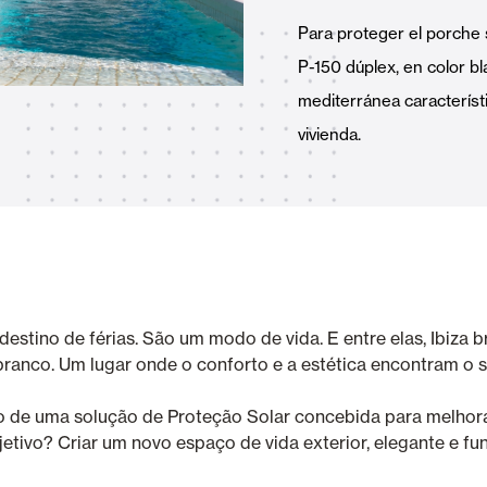
Toldos
 Cortinas exteriores
Para proteger el porche 
P-150 dúplex, en color bl
mediterránea característ
vivienda.
Smart Home e automatismo
ortas Comerciais
estino de férias. São um modo de vida. E entre elas, Ibiza b
VER TODOS OS PRODUTOS
 branco. Um lugar onde o conforto e a estética encontram o se
ação de uma solução de Proteção Solar concebida para melho
jetivo? Criar um novo espaço de vida exterior, elegante e f