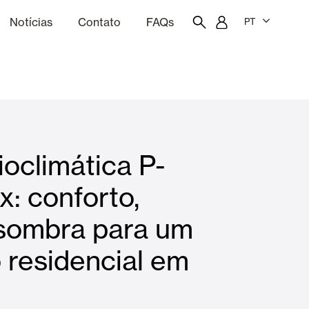
Notícias
Contato
FAQs
PT
ão
rçamentação
Portal do funcionário
Showroom
ioclimática P-
quinas
Cortina e persianas
x: conforto,
 sombra para um
Famílias
 residencial em