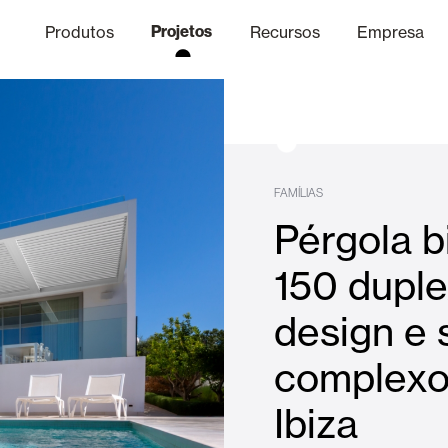
Produtos
Projetos
Recursos
Empresa
Canal Ético
nica
Acabamentos
Comunicaç
O
FAMÍLIAS
Pérgola b
Lâminas Quebra-Sol e Maior
150 duple
design e
Escritórios
complexo
Ibiza