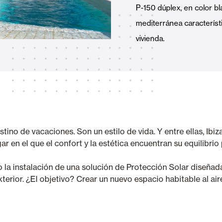
P-150 dúplex, en color bl
Toldos
 Cortinas exteriores
mediterránea característ
vivienda.
Motores, automatismos y S
araje y comerciales
o de vacaciones. Son un estilo de vida. Y entre ellas, Ibiza b
ar en el que el confort y la estética encuentran su equilibrio
VER TODOS LOS PRODUCTOS
o la instalación de una solución de Protección Solar diseñada
xterior. ¿El objetivo? Crear un nuevo espacio habitable al air