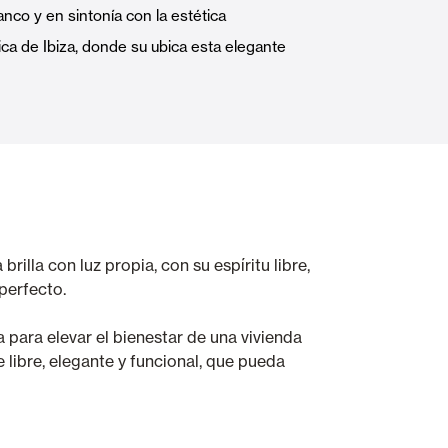
anco y en sintonía con la estética
Puertas Automáticas de Cristal
ica de Ibiza, donde su ubica esta elegante
mart Home
Revestimientos de techo y pared
rilla con luz propia, con su espíritu libre,
 perfecto.
 para elevar el bienestar de una vivienda
e libre, elegante y funcional, que pueda