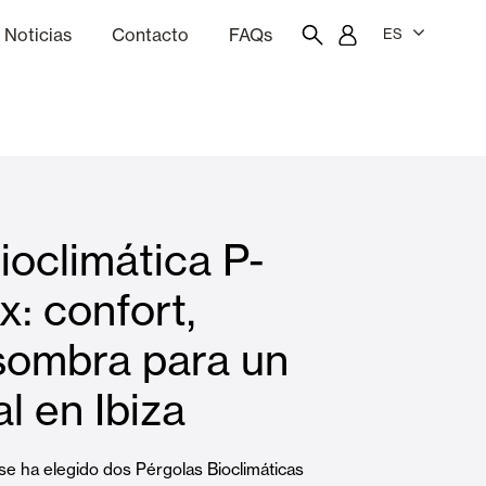
Noticias
Contacto
FAQs
ES
ón
resupuestador
Portal del empleado/a
Showroom
ioclimática P-
Cortinas interiores y estores
x: confort,
sombra para un
Viviendas
l en Ibiza
se ha elegido dos Pérgolas Bioclimáticas