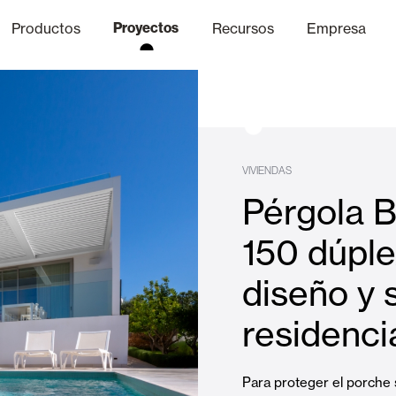
Productos
Proyectos
Recursos
Empresa
Canal Ético
nica
Acabados
Comunicaci
P
VIVIENDAS
Pérgola B
Celosias y Mallorquinas
150 dúple
diseño y 
Oficinas
residencia
Para proteger el porche 