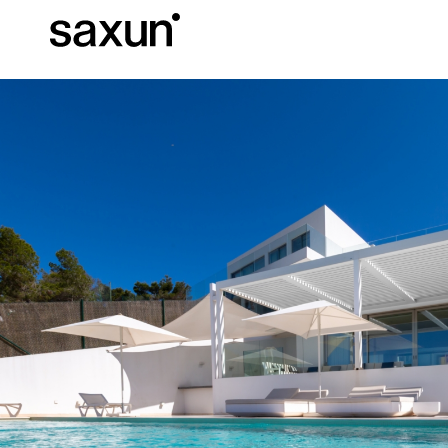
Descargas
Información Téc
Sobre Nosotros
Pérgolas
Persianas enrollables y cajones
Hoteles, restaurantes y cafeterías