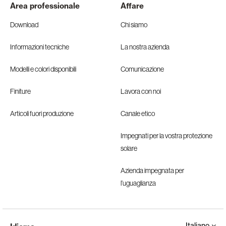
Area professionale
Affare
Download
Chi siamo
Informazioni tecniche
La nostra azienda
Modelli e colori disponibili
Comunicazione
Finiture
Lavora con noi
Articoli fuori produzione
Canale etico
Impegnati per la vostra protezione
solare
Azienda impegnata per
l’uguaglianza
Italiano