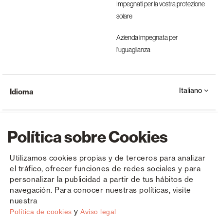
Impegnati per la vostra protezione
solare
Azienda impegnata per
l’uguaglianza
Italiano
Idioma
Política sobre Cookies
Utilizamos cookies propias y de terceros para analizar
el tráfico, ofrecer funciones de redes sociales y para
Copyright © Saxun 2023 - 2026
politica sulla riservatezza
Avviso legale
Cookies
personalizar la publicidad a partir de tus hábitos de
navegación. Para conocer nuestras políticas, visite
nuestra
y
Política de cookies
Aviso legal