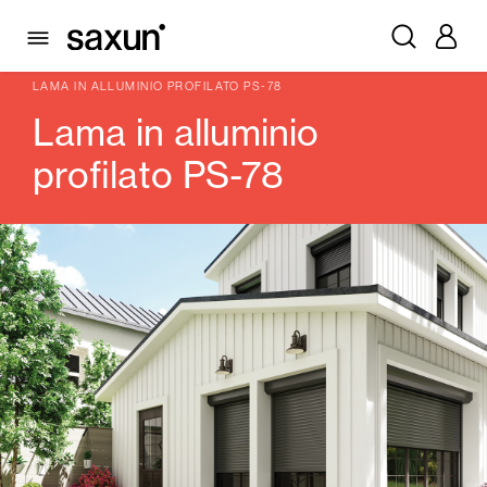
PRODOTTI
CASSONETTI E TAPPARELLE AVVOLGIBILI
LAMA
ALLUMINIO PROFILATO
LAMA IN ALLUMINIO PROFILATO PS-78
Lama in alluminio
profilato PS-78