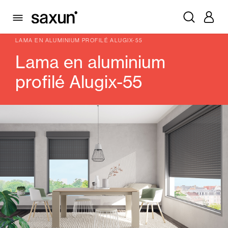
PRODUITS
VOLETS ROULANTS ET CAISSONS
LAMES
ALUMINIUM PROFILÉ
LAMA EN ALUMINIUM PROFILÉ ALUGIX-55
Lama en aluminium
profilé Alugix-55