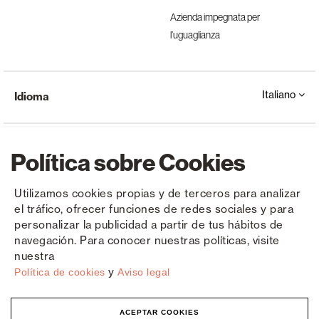
Azienda impegnata per
l’uguaglianza
Italiano
Idioma
Política sobre Cookies
Utilizamos cookies propias y de terceros para analizar
el tráfico, ofrecer funciones de redes sociales y para
Copyright © Saxun 2023 - 2026
politica sulla riservatezza
Avviso legale
Cookies
personalizar la publicidad a partir de tus hábitos de
navegación. Para conocer nuestras políticas, visite
nuestra
y
Política de cookies
Aviso legal
ACEPTAR COOKIES