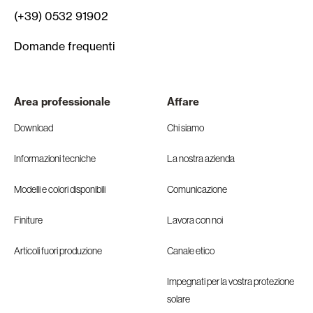
(+39) 0532 91902
Domande frequenti
Area professionale
Affare
Download
Chi siamo
Informazioni tecniche
La nostra azienda
Modelli e colori disponibili
Comunicazione
Finiture
Lavora con noi
Articoli fuori produzione
Canale etico
Impegnati per la vostra protezione
solare