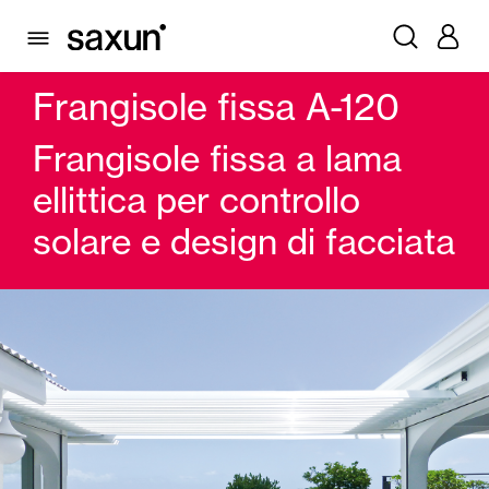
PRODOTTI
FRANGISOLE E PERSIANE MAIORCHINE
FRANGISOLE LAMA FISSA
FRANGISOLE FISSA A-120
Frangisole fissa A-120
Frangisole fissa a lama
ellittica per controllo
solare e design di facciata