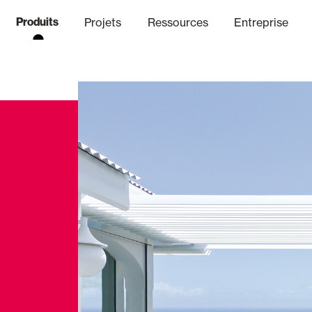
Produits
Projets
Ressources
Entreprise
anal Éthique
nique
Finitions
Communicat
Lo
Volets Battants Pliables et B
Bureaux