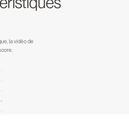
téristiques
ue, la vidéo de
ncore.