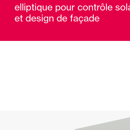
elliptique pour contrôle sol
Rideaux de Verre
Alicantines 
et design de façade
Moustiquaires
Portes Enrou