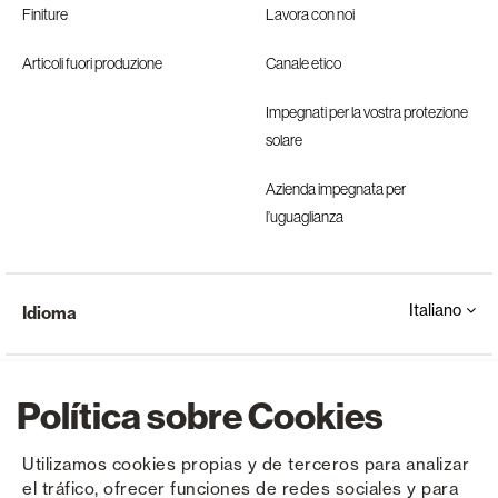
Finiture
Lavora con noi
Articoli fuori produzione
Canale etico
Impegnati per la vostra protezione
solare
Azienda impegnata per
l’uguaglianza
Italiano
Idioma
Política sobre Cookies
Utilizamos cookies propias y de terceros para analizar
el tráfico, ofrecer funciones de redes sociales y para
Copyright © Saxun 2023 - 2026
politica sulla riservatezza
Avviso legale
Cookies