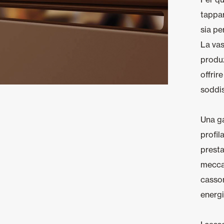
tappar
sia pe
La vas
produz
offrir
soddis
Una g
profil
presta
meccan
casson
energi