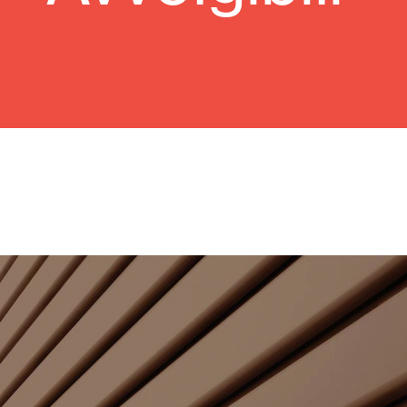
Vetrate
Alicantinas e
Zanzariere
Portoni Garag