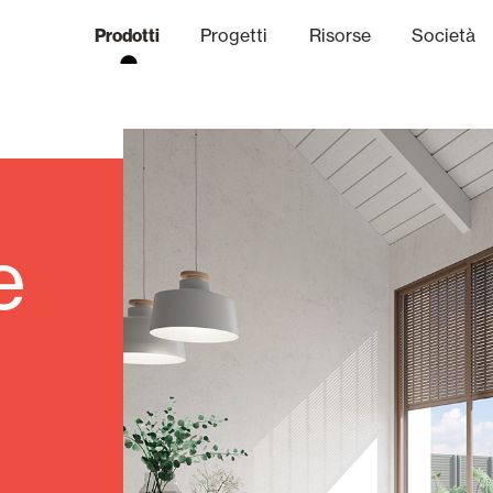
Prodotti
Progetti
Risorse
Società
anale Etico
niche
Finiture
Comunicazi
e
limatiche
Frangisole e Persiane Maior
Uffici