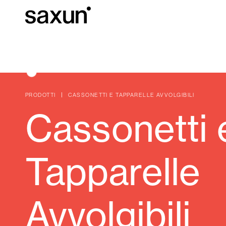
C
Download
Informazioni tec
Chi siamo
PRODOTTI
CASSONETTI E TAPPARELLE AVVOLGIBILI
Cassonetti 
Pergole Bioc
Cassonetti e Tapparelle Avvolgibili
Tapparelle
Alberghi, ristoranti e caffè
Avvolgibili