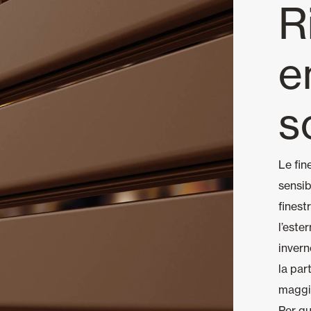
R
e
s
Le fin
sensib
finest
l’este
invern
la par
maggi
Per qu