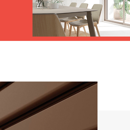
Tende Esterne
 Tende a Stringhe
Smart Home e automatismi
e e Serrande Avvolgibili
VEDI TUTTI I PRODOTTI