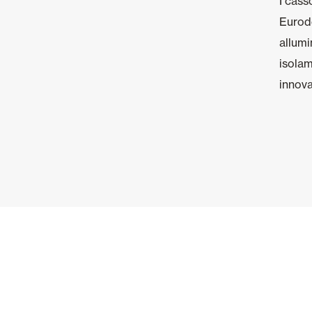
I cas
Eurode
allumi
isolam
innova