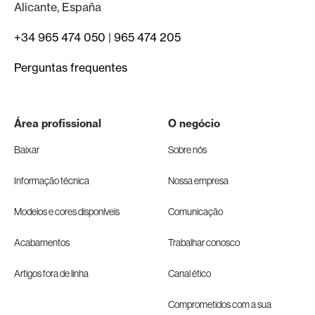
Alicante, España
+34 965 474 050
|
965 474 205
Perguntas frequentes
Área profissional
O negócio
Baixar
Sobre nós
Informação técnica
Nossa empresa
Modelos e cores disponíveis
Comunicação
Acabamentos
Trabalhar conosco
Artigos fora de linha
Canal ético
Comprometidos com a sua