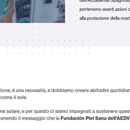
dell'Accademia Spagnola
Tende Esterne
 Tende a Stringhe
porteremo avanti azioni c
alla protezione della nost
Smart Home e automatismi
e e Serrande Avvolgibili
zione, è una necessità, e dobbiamo creare abitudini quotidian
VEDI TUTTI I PRODOTTI
come il sole.
e solare, e per questo ci siamo impegnati a sostenere questa
ostenendo il messaggio che la
Fundación Piel Sana dell'AED