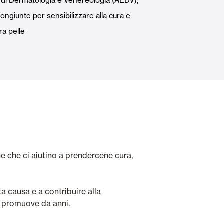
 di Dermatologia e Venereologia (AEDV),
Porte Automatiche
ongiunte per sensibilizzare alla cura e
ra pelle
Controsoffitti e rivestimenti di pareti
e che ci aiutino a prendercene cura,
 causa e a contribuire alla
V
promuove da anni.