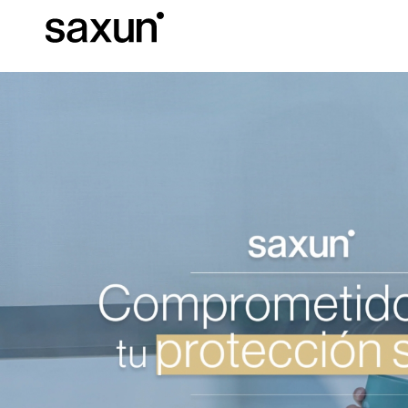
C
Download
Informazioni tec
Chi siamo
Pergole Bioc
Cassonetti e Tapparelle Avvolgibili
Alberghi, ristoranti e caffè