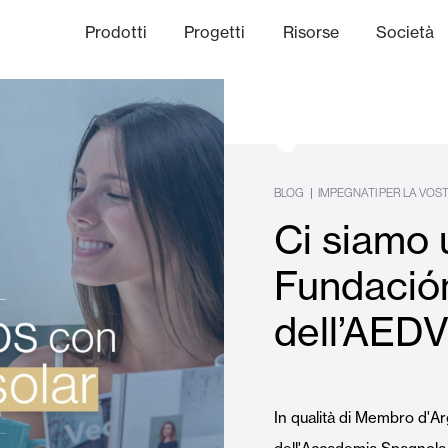
Prodotti
Progetti
Risorse
Società
anale Etico
niche
Finiture
Comunicazi
|
BLOG
IMPEGNATI PER LA VOS
Ci siamo u
limatiche
Frangisole e Persiane Maior
Fundación
dell’AED
Uffici
In qualità di Membro d'A