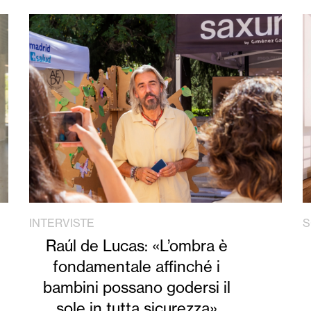
INTERVISTE
S
Raúl de Lucas: «L’ombra è
fondamentale affinché i
bambini possano godersi il
sole in tutta sicurezza»