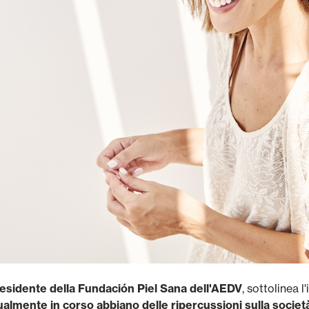
residente della Fundación Piel Sana dell'AEDV
, sottolinea l
tualmente in corso abbiano delle ripercussioni sulla societ